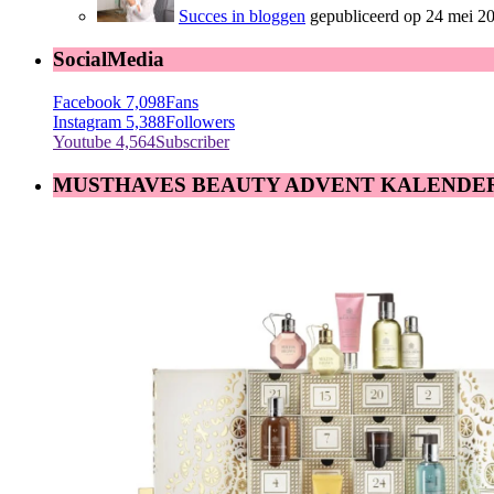
Succes in bloggen
gepubliceerd op 24 mei 2
SocialMedia
Facebook
7,098
Fans
Instagram
5,388
Followers
Youtube
4,564
Subscriber
MUSTHAVES BEAUTY ADVENT KALENDE