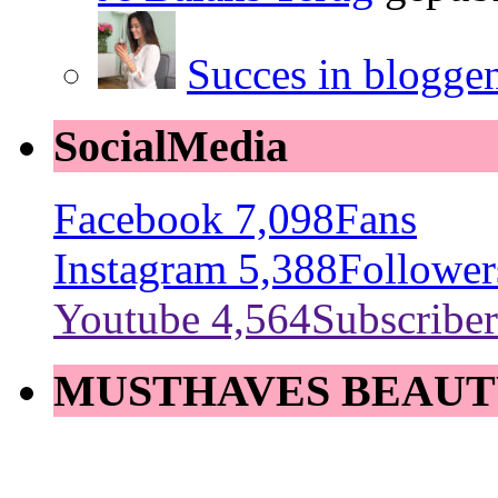
Succes in blogge
SocialMedia
Facebook
7,098
Fans
Instagram
5,388
Follower
Youtube
4,564
Subscriber
MUSTHAVES BEAUT