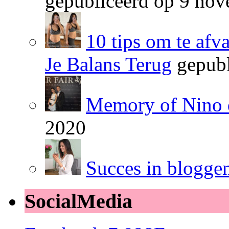
gepubliceerd op 9 no
10 tips om te afv
Je Balans Terug
gepubl
Memory of Nino 
2020
Succes in blogge
SocialMedia