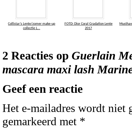
Collistar’s Lente/zomer make-up
FOTD: Dior Coral Gradation Lente
Musthave
collectie L...
2017
2 Reacties op
Guerlain Me
mascara maxi lash Marin
Geef een reactie
Het e-mailadres wordt niet 
gemarkeerd met
*