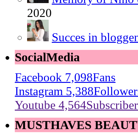
2020
Succes in blogge
SocialMedia
Facebook
7,098
Fans
Instagram
5,388
Follower
Youtube
4,564
Subscriber
MUSTHAVES BEAUT