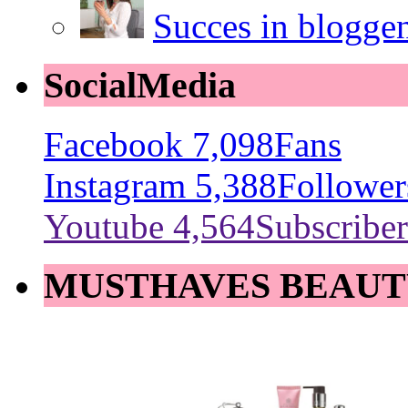
Succes in blogge
SocialMedia
Facebook
7,098
Fans
Instagram
5,388
Follower
Youtube
4,564
Subscriber
MUSTHAVES BEAUT