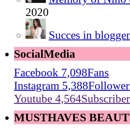
2020
Succes in blogge
SocialMedia
Facebook
7,098
Fans
Instagram
5,388
Follower
Youtube
4,564
Subscriber
MUSTHAVES BEAUT