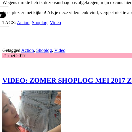
Wegens drukte heb ik deze vandaag pas afgekregen, mijn excuus hiervo
Veel plezier met kijken! Als je deze video leuk vind, vergeet niet te 
TAGS:
Action
,
Shoplog
,
Video
Getagged
Action
,
Shoplog
,
Video
21 mei 2017
VIDEO: ZOMER SHOPLOG MEI 2017 Z