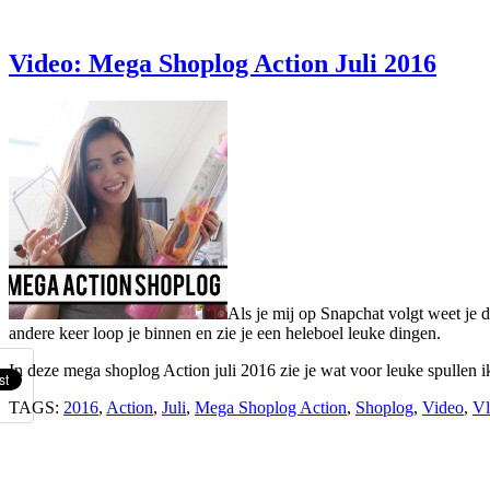
Video: Mega Shoplog Action Juli 2016
Als je mij op Snapchat volgt weet je d
andere keer loop je binnen en zie je een heleboel leuke dingen.
In deze mega shoplog Action juli 2016 zie je wat voor leuke spullen i
TAGS:
2016
,
Action
,
Juli
,
Mega Shoplog Action
,
Shoplog
,
Video
,
Vl