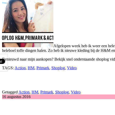
Afgelopen week heb ik weer een helebo
heleboel toffe dingen halen. Zo heb ik nieuwe kleding bij de H&M en 
Benieuwd naar mijn aankopen? Bekijk snel onderstaande shoplog vid
TAGS:
Action
,
HM
,
Primark
,
Shoplog
,
Video
Getagged
Action
,
HM
,
Primark
,
Shoplog
,
Video
16 augustus 2016