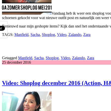
Vandaag heb ik weer een shoplog voor
schoenen gekocht voor wat nieuwe outfit post en natuurlijk om weer
Benieuwd naar mijn geshopte items? Kijk dan snel het onderstaande vi
TAGS:
Manfield
,
Sacha
,
Shoplog
,
Video
,
Zalando
,
Zara
Getagged
Manfield
,
Sacha
,
Shoplog
,
Video
,
Zalando
,
Zara
25 december 2016
Video: Shoplog december 2016 (Action, H