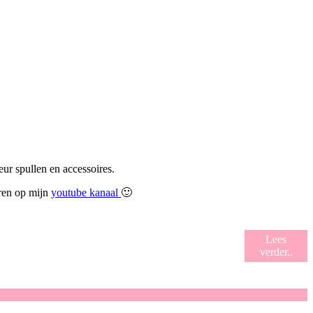
ur spullen en accessoires.
eren op mijn
youtube kanaal
🙂
Lees
verder..