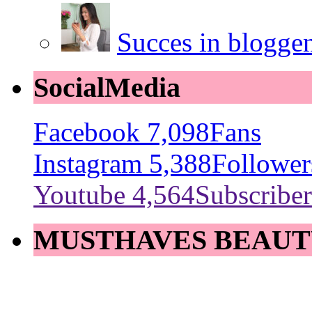
Succes in blogge
SocialMedia
Facebook
7,098
Fans
Instagram
5,388
Follower
Youtube
4,564
Subscriber
MUSTHAVES BEAUT