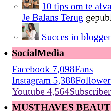
10 tips om te afv
Je Balans Terug
gepubl
Succes in blogge
SocialMedia
Facebook
7,098
Fans
Instagram
5,388
Follower
Youtube
4,564
Subscriber
MUSTHAVES BEAUT