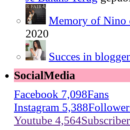
Memory of Nino 
2020
Succes in blogge
SocialMedia
Facebook
7,098
Fans
Instagram
5,388
Follower
Youtube
4,564
Subscriber