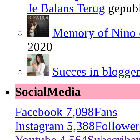
Je Balans Terug
gepubl
Memory of Nino 
2020
Succes in blogge
SocialMedia
Facebook
7,098
Fans
Instagram
5,388
Follower
Youtube
4,564
Subscriber