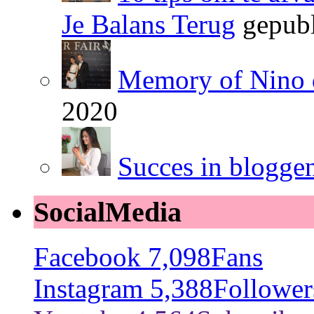
Je Balans Terug
gepubl
Memory of Nino 
2020
Succes in blogge
SocialMedia
Facebook
7,098
Fans
Instagram
5,388
Follower