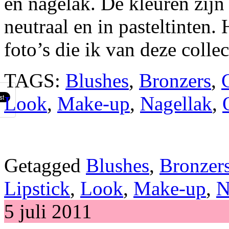
en nagelak. De kleuren zijn 
neutraal en in pasteltinten. 
foto’s die ik van deze colle
TAGS:
Blushes
,
Bronzers
,
C
Look
,
Make-up
,
Nagellak
,
Getagged
Blushes
,
Bronzer
Lipstick
,
Look
,
Make-up
,
N
5 juli 2011