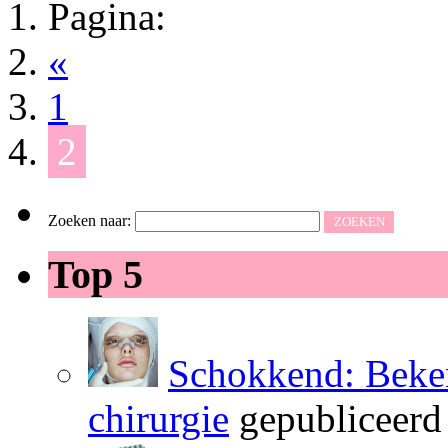
Pagina:
«
1
2
Zoeken naar:
Top 5
Schokkend: Beken
chirurgie
gepubliceerd