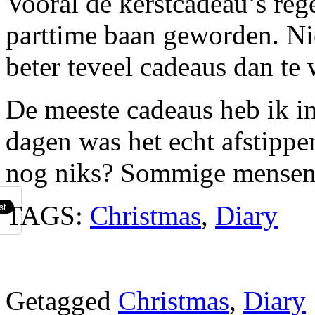
Vooral de kerstcadeau’s reg
parttime baan geworden. N
beter teveel cadeaus dan te 
De meeste cadeaus heb ik in
dagen was het echt afstippen
nog niks? Sommige mensen z
TAGS:
Christmas
,
Diary
Getagged
Christmas
,
Diary