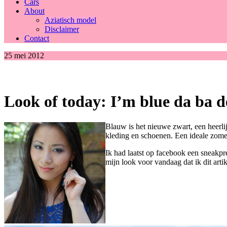
Cars
About
Aziatisch model
Disclaimer
Contact
25 mei 2012
Look of today: I’m blue da ba d
Blauw is het nieuwe zwart, een heerlijk
kleding en schoenen. Een ideale zomer
Ik had laatst op facebook een sneakpre
mijn look voor vandaag dat ik dit art