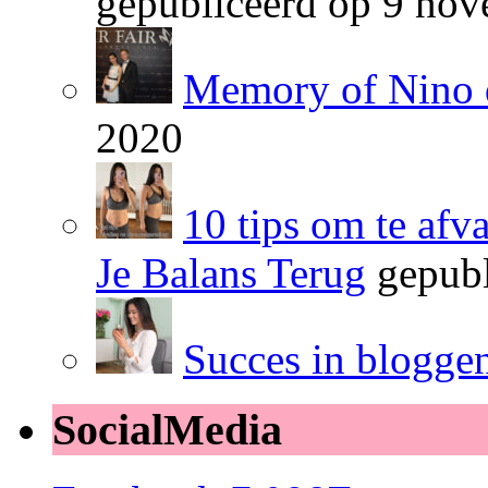
gepubliceerd op 9 no
Memory of Nino 
2020
10 tips om te afv
Je Balans Terug
gepubl
Succes in blogge
SocialMedia