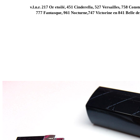
v.l.n.r. 217 Or etoilé, 451 Cinderella, 527 Versailles, 758 Conste
777 Fantasque, 961 Nocturne,747 Victorine en 841 Belle de