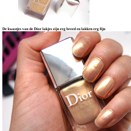
De kwastjes van de Dior lakjes zijn erg breed en lakken erg fijn