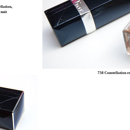
llation,
 nuit
758 Constellation e