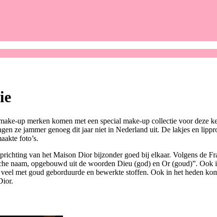
ie
ake-up merken komen met een special make-up collectie voor deze kerst. 
engen ze jammer genoeg dit jaar niet in Nederland uit. De lakjes en lipp
aakte foto’s.
prichting van het Maison Dior bijzonder goed bij elkaar. Volgens de F
che naam, opgebouwd uit de woorden Dieu (god) en Or (goud)”. Ook in d
 veel met goud geborduurde en bewerkte stoffen. Ook in het heden komt
Dior.