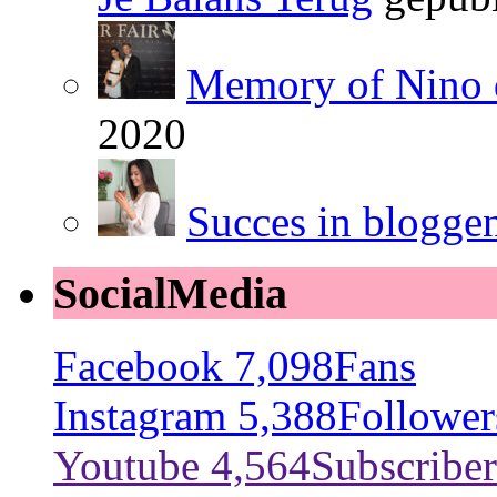
Memory of Nino 
2020
Succes in blogge
SocialMedia
Facebook
7,098
Fans
Instagram
5,388
Follower
Youtube
4,564
Subscriber