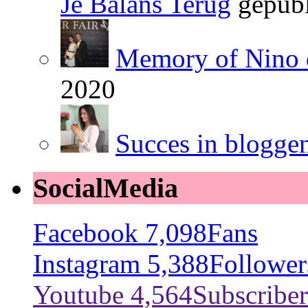
Je Balans Terug
gepubl
Memory of Nino 
2020
Succes in blogge
SocialMedia
Facebook
7,098
Fans
Instagram
5,388
Follower
Youtube
4,564
Subscriber