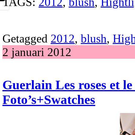
TAGS:
2012
,
blush
,
Hightli
Getagged
2012
,
blush
,
High
2 januari 2012
Guerlain Les roses et l
Foto’s+Swatches