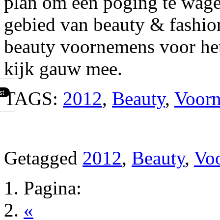
plan om een poging te wage
gebied van beauty & fashio
beauty voornemens voor het
kijk gauw mee.
TAGS:
2012
,
Beauty
,
Voor
Getagged
2012
,
Beauty
,
Vo
Pagina:
«