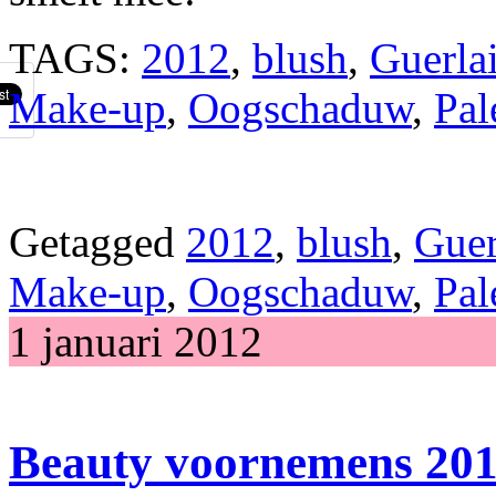
TAGS:
2012
,
blush
,
Guerla
Make-up
,
Oogschaduw
,
Pal
Getagged
2012
,
blush
,
Guer
Make-up
,
Oogschaduw
,
Pal
1 januari 2012
Beauty voornemens 20