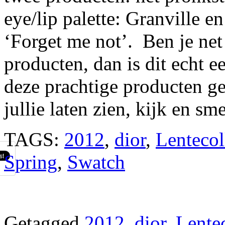
eye/lip palette: Granville en
‘Forget me not’. Ben je net
producten, dan is dit echt e
deze prachtige producten ge
jullie laten zien, kijk en sm
TAGS:
2012
,
dior
,
Lentecol
Spring
,
Swatch
Getagged
2012
,
dior
,
Lentec