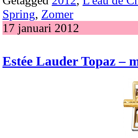
Getagged
2012
,
L'eau de C
Spring
,
Zomer
17 januari 2012
Estée Lauder Topaz – m