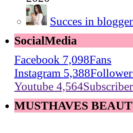
Succes in blogge
SocialMedia
Facebook
7,098
Fans
Instagram
5,388
Follower
Youtube
4,564
Subscriber
MUSTHAVES BEAUT