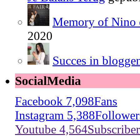
Memory of Nino 
2020
Succes in blogge
SocialMedia
Facebook
7,098
Fans
Instagram
5,388
Follower
Youtube
4,564
Subscriber