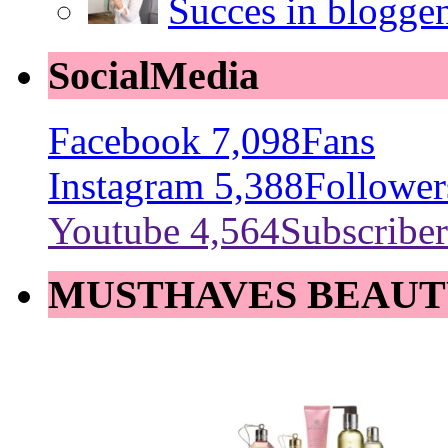
Succes in blogge
SocialMedia
Facebook
7,098
Fans
Instagram
5,388
Follower
Youtube
4,564
Subscriber
MUSTHAVES BEAUT