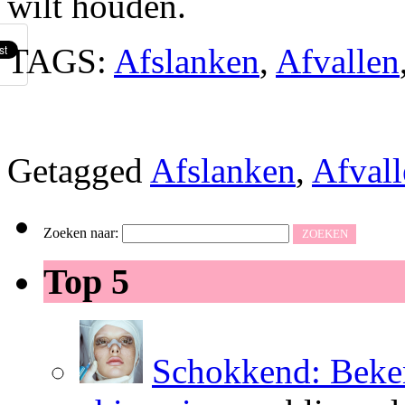
wilt houden.
TAGS:
Afslanken
,
Afvallen
Getagged
Afslanken
,
Afvall
Zoeken naar:
Top 5
Schokkend: Beken