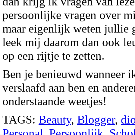
dan krijg ik vragen van le
persoonlijke vragen over mi
maar eigenlijk weten jullie 
leek mij daarom dan ook le
op een rijtje te zetten.
Ben je benieuwd wanneer ik
verslaafd aan ben en ander
onderstaande weetjes!
TAGS:
Beauty
,
Blogger
,
dio
Personal
,
Persoonlijk
,
Scho