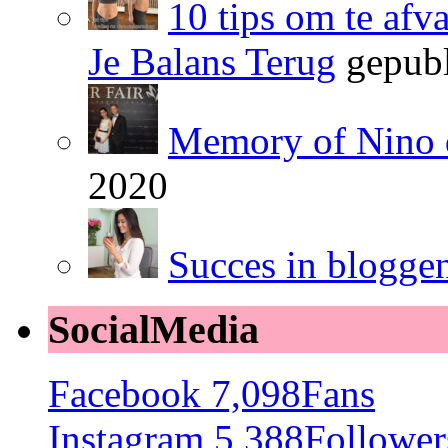
10 tips om te afv
Je Balans Terug
gepubl
Memory of Nino 
2020
Succes in blogge
SocialMedia
Facebook
7,098
Fans
Instagram
5,388
Follower