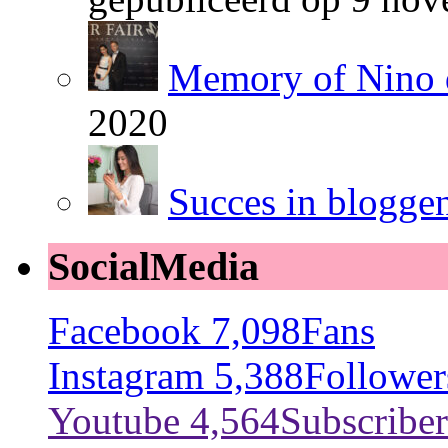
Memory of Nino 
2020
Succes in blogge
SocialMedia
Facebook
7,098
Fans
Instagram
5,388
Follower
Youtube
4,564
Subscriber