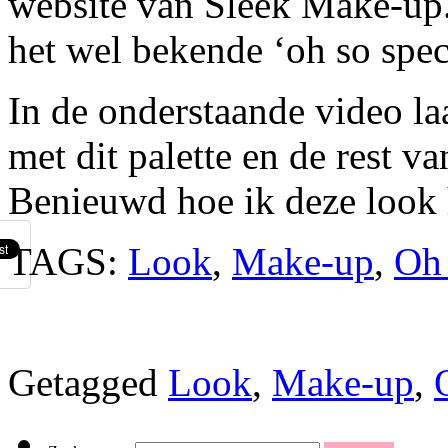
website van Sleek Make-up.
het wel bekende ‘oh so speci
In de onderstaande video laa
met dit palette en de rest 
Benieuwd hoe ik deze look h
TAGS:
Look
,
Make-up
,
Oh 
Getagged
Look
,
Make-up
,