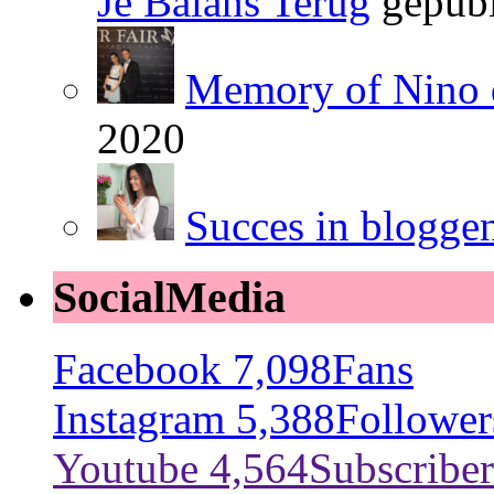
Je Balans Terug
gepubl
Memory of Nino 
2020
Succes in blogge
SocialMedia
Facebook
7,098
Fans
Instagram
5,388
Follower
Youtube
4,564
Subscriber