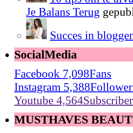
Je Balans Terug
gepubl
Succes in blogge
SocialMedia
Facebook
7,098
Fans
Instagram
5,388
Follower
Youtube
4,564
Subscriber
MUSTHAVES BEAUT