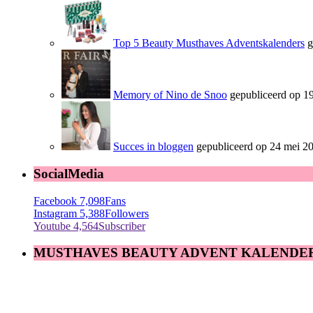
Top 5 Beauty Musthaves Adventskalenders
g
Memory of Nino de Snoo
gepubliceerd op 19
Succes in bloggen
gepubliceerd op 24 mei 2
SocialMedia
Facebook
7,098
Fans
Instagram
5,388
Followers
Youtube
4,564
Subscriber
MUSTHAVES BEAUTY ADVENT KALENDE