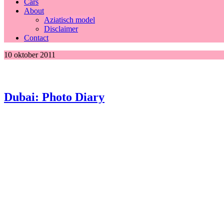
Cars
About
Aziatisch model
Disclaimer
Contact
10 oktober 2011
Dubai: Photo Diary