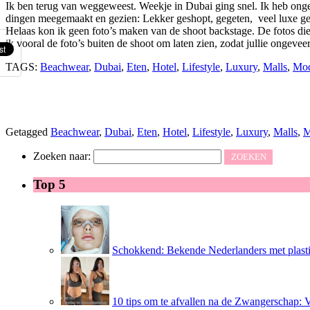
Ik ben terug van weggeweest. Weekje in Dubai ging snel. Ik heb ongev
dingen meegemaakt en gezien: Lekker geshopt, gegeten, veel luxe gezi
Helaas kon ik geen foto’s maken van de shoot backstage. De fotos die
ik vooral de foto’s buiten de shoot om laten zien, zodat jullie ongev
TAGS:
Beachwear
,
Dubai
,
Eten
,
Hotel
,
Lifestyle
,
Luxury
,
Malls
,
Mod
Getagged
Beachwear
,
Dubai
,
Eten
,
Hotel
,
Lifestyle
,
Luxury
,
Malls
,
M
Zoeken naar:
Top 5
Schokkend: Bekende Nederlanders met plasti
10 tips om te afvallen na de Zwangerschap: 