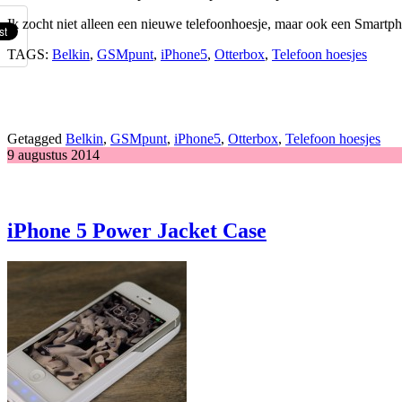
Ik zocht niet alleen een nieuwe telefoonhoesje, maar ook een Smartph
TAGS:
Belkin
,
GSMpunt
,
iPhone5
,
Otterbox
,
Telefoon hoesjes
Getagged
Belkin
,
GSMpunt
,
iPhone5
,
Otterbox
,
Telefoon hoesjes
9 augustus 2014
iPhone 5 Power Jacket Case