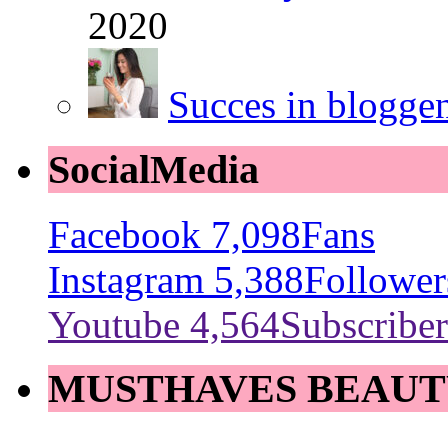
2020
Succes in blogge
SocialMedia
Facebook
7,098
Fans
Instagram
5,388
Follower
Youtube
4,564
Subscriber
MUSTHAVES BEAUT