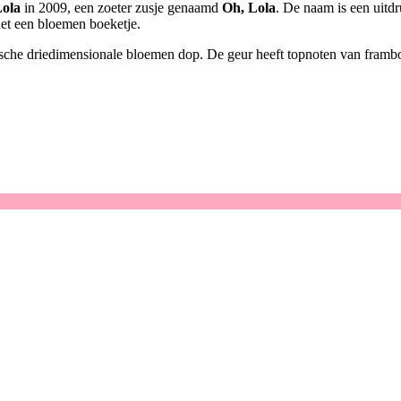
ola
in 2009, een zoeter zusje genaamd
Oh, Lola
. De naam is een uitdr
s net een bloemen boeketje.
conische driedimensionale bloemen dop. De geur heeft topnoten van framb