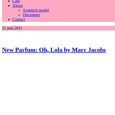
Cars
About
Aziatisch model
Disclaimer
Contact
21 juni 2011
New Parfum: Oh, Lola by Marc Jacobs