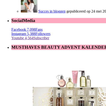
Succes in bloggen
gepubliceerd op 24 mei 2
SocialMedia
Facebook
7,098
Fans
Instagram
5,388
Followers
Youtube
4,564
Subscriber
MUSTHAVES BEAUTY ADVENT KALENDE