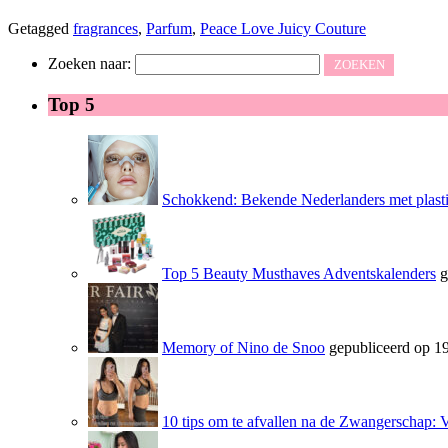
Getagged
fragrances
,
Parfum
,
Peace Love Juicy Couture
Zoeken naar:
Top 5
Schokkend: Bekende Nederlanders met plasti
Top 5 Beauty Musthaves Adventskalenders
g
Memory of Nino de Snoo
gepubliceerd op 19
10 tips om te afvallen na de Zwangerschap: 