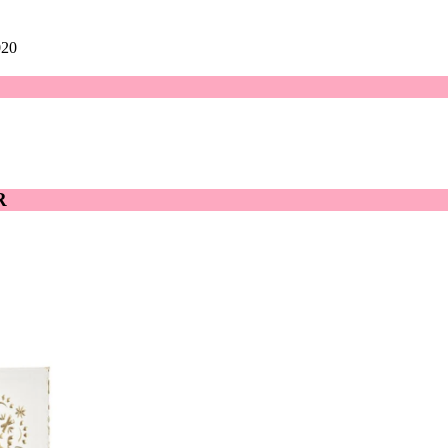
020
R