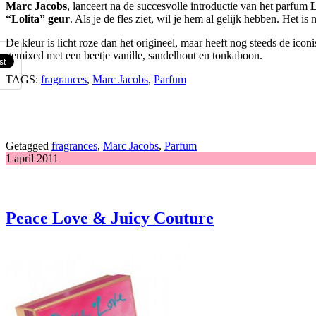
Marc Jacobs
, lanceert na de succesvolle introductie van het parfum
L
“Lolita” geur
. Als je de fles ziet, wil je hem al gelijk hebben. Het i
De kleur is licht roze dan het origineel, maar heeft nog steeds de i
gemixed met een beetje vanille, sandelhout en tonkaboon.
TAGS:
fragrances
,
Marc Jacobs
,
Parfum
Getagged
fragrances
,
Marc Jacobs
,
Parfum
1 april 2011
Peace Love & Juicy Couture