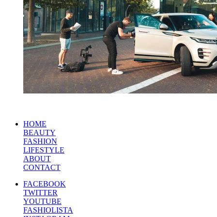
HOME
BEAUTY
FASHION
LIFESTYLE
ABOUT
CONTACT
FACEBOOK
TWITTER
YOUTUBE
FASHIOLISTA