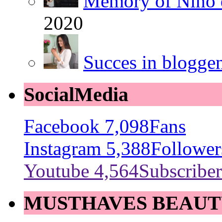
Memory of Nino 
2020
Succes in blogge
SocialMedia
Facebook
7,098
Fans
Instagram
5,388
Follower
Youtube
4,564
Subscriber
MUSTHAVES BEAUT