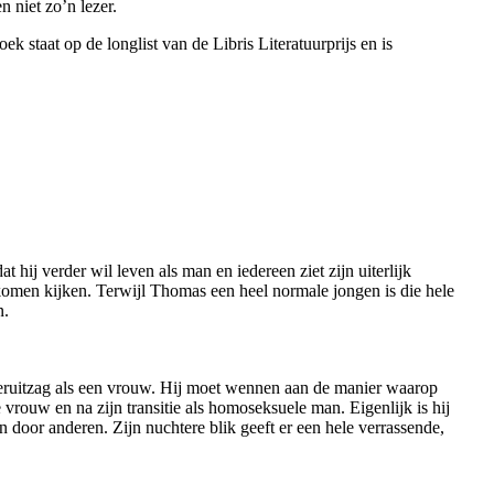
n niet zo’n lezer.
ek staat op de longlist van de Libris Literatuurprijs en is
t hij verder wil leven als man en iedereen ziet zijn uiterlijk
omen kijken. Terwijl Thomas een heel normale jongen is die hele
n.
j eruitzag als een vrouw. Hij moet wennen aan de manier waarop
rouw en na zijn transitie als homoseksuele man. Eigenlijk is hij
aan door anderen. Zijn nuchtere blik geeft er een hele verrassende,