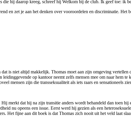
 die hij daarop kreeg, schreef hij Welkom bij de club. Ik geef toe: ik be
erend en zet je aan het denken over vooroordelen en discriminatie. Het bo
 dat is niet altijd makkelijk. Thomas moet aan zijn omgeving vertellen da
jn leidinggevende op kantoor neemt zelfs mensen mee om naar hem te k
eel mensen zijn die transseksualiteit als iets raars en sensationeels zie
ij merkt dat hij na zijn transitie anders wordt behandeld dan toen hi
id nu opeens een issue. Eerst werd hij gezien als een heteroseksuele v
ers. Het fijne aan dit boek is dat Thomas zich nooit uit het veld laat sl