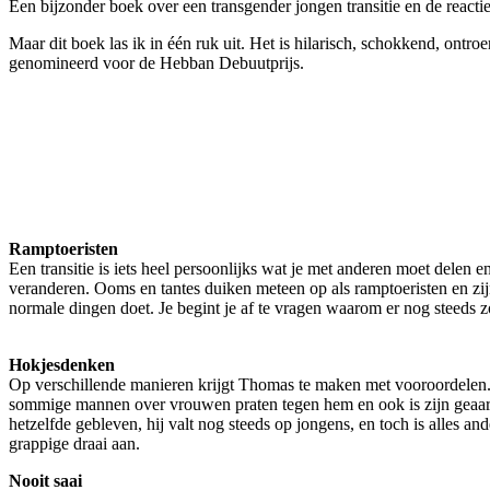
Een bijzonder boek over een transgender jongen transitie en de reacties
Maar dit boek las ik in één ruk uit. Het is hilarisch, schokkend, ontro
genomineerd voor de Hebban Debuutprijs.
Ramptoeristen
Een transitie is iets heel persoonlijks wat je met anderen moet delen en
veranderen. Ooms en tantes duiken meteen op als ramptoeristen en zi
normale dingen doet. Je begint je af te vragen waarom er nog steeds zov
Hokjesdenken
Op verschillende manieren krijgt Thomas te maken met vooroordelen. H
sommige mannen over vrouwen praten tegen hem en ook is zijn geaardhe
hetzelfde gebleven, hij valt nog steeds op jongens, en toch is alles and
grappige draai aan.
Nooit saai