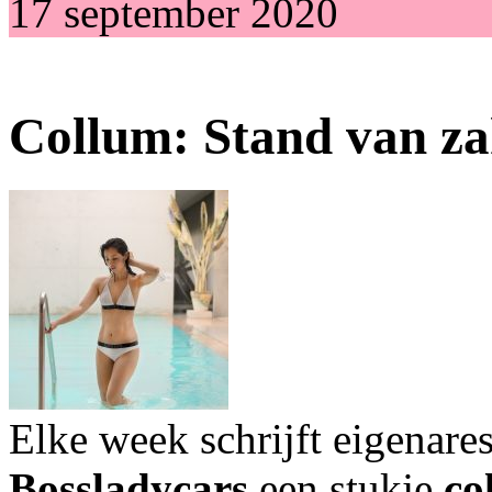
17 september 2020
Collum: Stand van z
Elke week schrijft eigenare
Bossladycars
een stukje
co