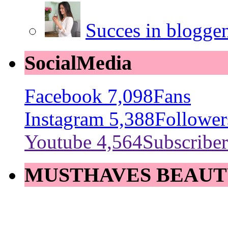
Succes in blogge
SocialMedia
Facebook
7,098
Fans
Instagram
5,388
Follower
Youtube
4,564
Subscriber
MUSTHAVES BEAUT