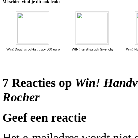
Misschien vind je dit ook leuk:
Win! Douglas pakket t.w.v 300 euro
WIN! Kerstlipstick Givenchy
Win! Na
7 Reacties op
Win! Handve
Rocher
Geef een reactie
Het e-mailadres wordt niet 