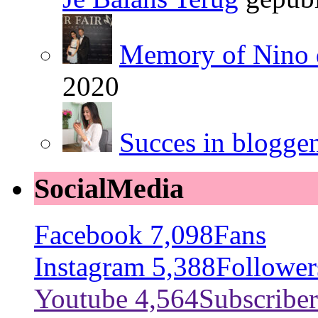
Memory of Nino 
2020
Succes in blogge
SocialMedia
Facebook
7,098
Fans
Instagram
5,388
Follower
Youtube
4,564
Subscriber