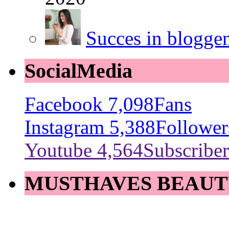
Succes in blogge
SocialMedia
Facebook
7,098
Fans
Instagram
5,388
Follower
Youtube
4,564
Subscriber
MUSTHAVES BEAUT