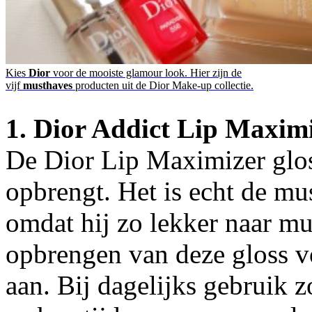
Kies
Dior
voor de mooiste glamour look. Hier zijn de
vijf
musthaves
producten uit de Dior Make-up collectie.
1. Dior Addict Lip Maximi
De Dior Lip Maximizer gloss
opbrengt. Het is echt de mus
omdat hij zo lekker naar mun
opbrengen van deze gloss vo
aan. Bij dagelijks gebruik 