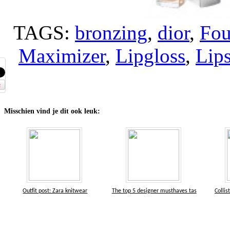
TAGS:
bronzing
,
dior
,
Fou
Maximizer
,
Lipgloss
,
Lips
Misschien vind je dit ook leuk:
Outfit post: Zara knitwear
The top 5 designer musthaves tas
Colli