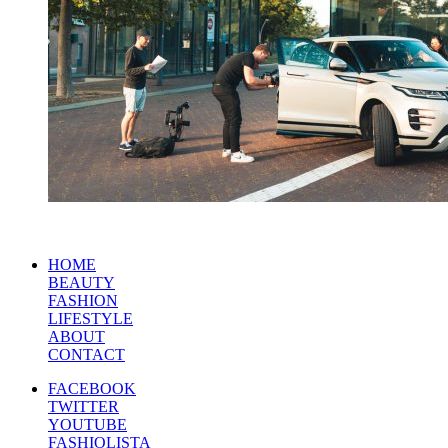
HOME
BEAUTY
FASHION
LIFESTYLE
ABOUT
CONTACT
FACEBOOK
TWITTER
YOUTUBE
FASHIOLISTA