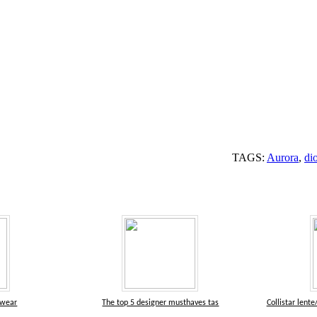
TAGS:
Aurora
,
dio
itwear
The top 5 designer musthaves tas
Collistar lent