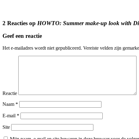
2 Reacties op
HOWTO: Summer make-up look with Dior
Geef een reactie
Het e-mailadres wordt niet gepubliceerd.
Vereiste velden zijn gemark
Reactie
Naam
*
E-mail
*
Site
Mijn naam, e-mail en site bewaren in deze browser voor de volgen