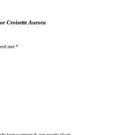
 Croisette Aurora
eerd met
*
de keer wanneer ik een reactie plaats.