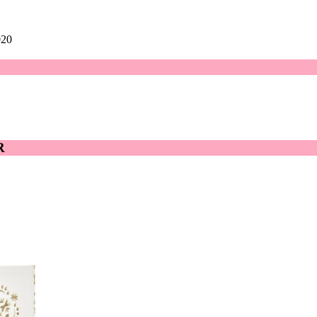
020
R