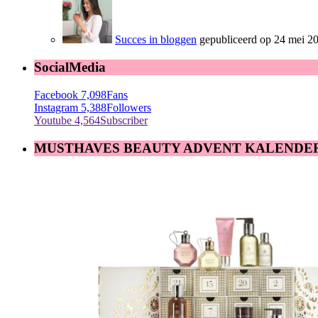
Succes in bloggen
gepubliceerd op 24 mei 2
SocialMedia
Facebook
7,098
Fans
Instagram
5,388
Followers
Youtube
4,564
Subscriber
MUSTHAVES BEAUTY ADVENT KALENDE