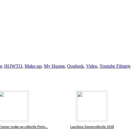
r
,
HOWTO
,
Make-up
,
My Huong
,
Ooglook
,
Video
,
Youtube Filmpje
e/zomer make-up collectie Porto...
Lancôme Zomercollectie 2018