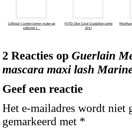
Collistar’s Lente/zomer make-up
FOTD: Dior Coral Gradation Lente
Musthave
collectie L...
2017
2 Reacties op
Guerlain Me
mascara maxi lash Marin
Geef een reactie
Het e-mailadres wordt niet 
gemarkeerd met
*