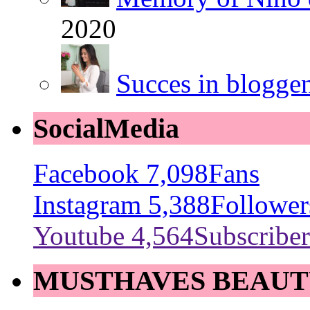
2020
Succes in blogge
SocialMedia
Facebook
7,098
Fans
Instagram
5,388
Follower
Youtube
4,564
Subscriber
MUSTHAVES BEAUT