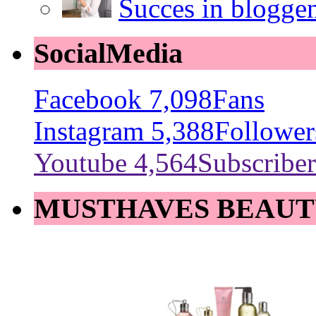
Succes in blogge
SocialMedia
Facebook
7,098
Fans
Instagram
5,388
Follower
Youtube
4,564
Subscriber
MUSTHAVES BEAUT