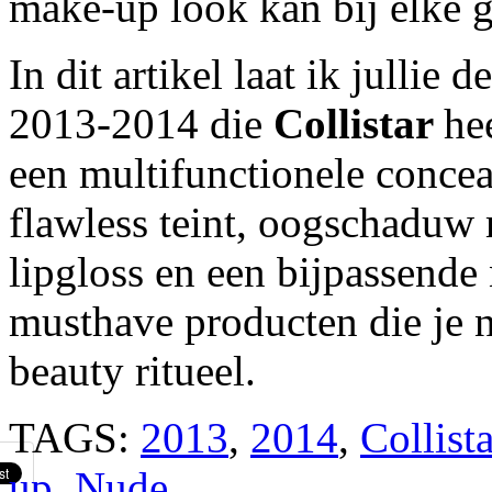
make-up look kan bij elke 
In dit artikel laat ik jullie 
2013-2014 die
Collistar
he
een multifunctionele concea
flawless teint, oogschaduw 
lipgloss en een bijpassende
musthave producten die je n
beauty ritueel.
TAGS:
2013
,
2014
,
Collista
up
,
Nude