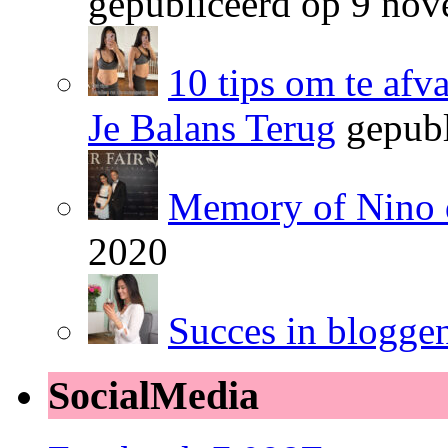
gepubliceerd op 9 no
10 tips om te afv
Je Balans Terug
gepubl
Memory of Nino 
2020
Succes in blogge
SocialMedia