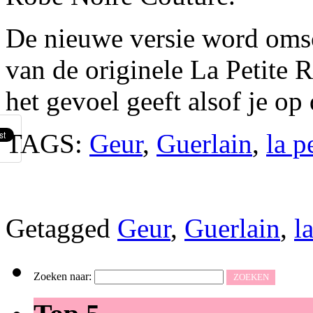
De nieuwe versie word omsc
van de originele La Petite 
het gevoel geeft alsof je op
TAGS:
Geur
,
Guerlain
,
la p
Getagged
Geur
,
Guerlain
,
l
Zoeken naar: