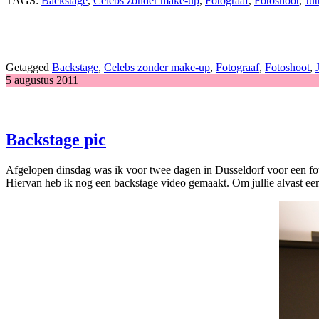
TAGS:
Backstage
,
Celebs zonder make-up
,
Fotograaf
,
Fotoshoot
,
Ju
Getagged
Backstage
,
Celebs zonder make-up
,
Fotograaf
,
Fotoshoot
,
5 augustus 2011
Backstage pic
Afgelopen dinsdag was ik voor twee dagen in Dusseldorf voor een fo
Hiervan heb ik nog een backstage video gemaakt. Om jullie alvast een