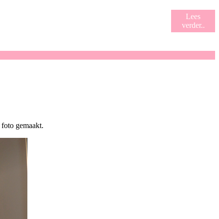
Lees
verder..
 foto gemaakt.