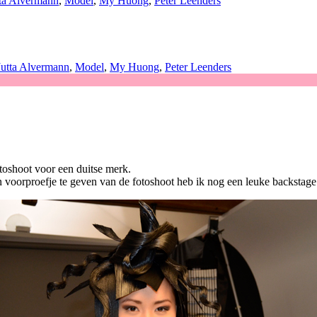
tta Alvermann
,
Model
,
My Huong
,
Peter Leenders
Jutta Alvermann
,
Model
,
My Huong
,
Peter Leenders
toshoot voor een duitse merk.
 voorproefje te geven van de fotoshoot heb ik nog een leuke backstage