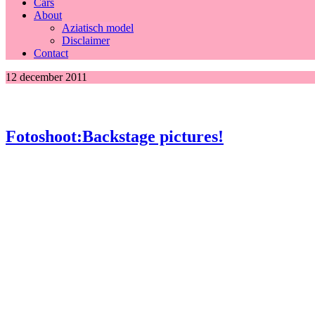
Cars
About
Aziatisch model
Disclaimer
Contact
12 december 2011
Fotoshoot:Backstage pictures!