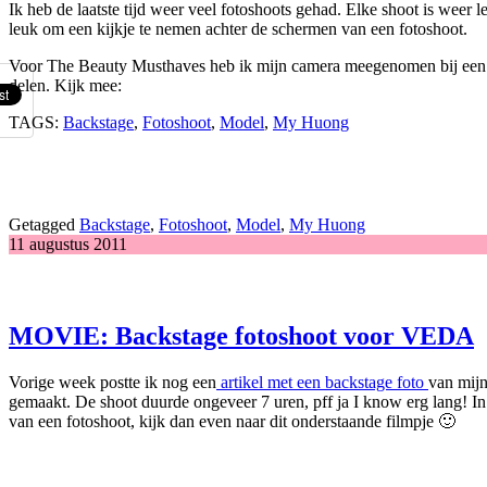
Ik heb de laatste tijd weer veel fotoshoots gehad. Elke shoot is weer l
leuk om een kijkje te nemen achter de schermen van een fotoshoot.
Voor The Beauty Musthaves heb ik mijn camera meegenomen bij een aan
delen. Kijk mee:
TAGS:
Backstage
,
Fotoshoot
,
Model
,
My Huong
Getagged
Backstage
,
Fotoshoot
,
Model
,
My Huong
11 augustus 2011
MOVIE: Backstage fotoshoot voor VEDA
Vorige week postte ik nog een
artikel met een backstage foto
van mijn
gemaakt. De shoot duurde ongeveer 7 uren, pff ja I know erg lang! In
van een fotoshoot, kijk dan even naar dit onderstaande filmpje 🙂