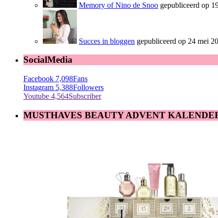
Memory of Nino de Snoo
gepubliceerd op 19
Succes in bloggen
gepubliceerd op 24 mei 2
SocialMedia
Facebook
7,098
Fans
Instagram
5,388
Followers
Youtube
4,564
Subscriber
MUSTHAVES BEAUTY ADVENT KALENDE