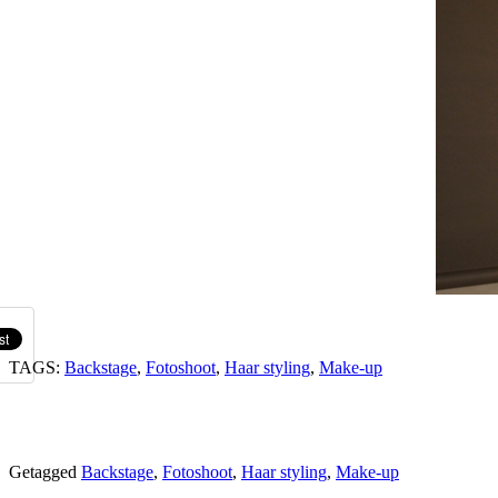
TAGS:
Backstage
,
Fotoshoot
,
Haar styling
,
Make-up
Getagged
Backstage
,
Fotoshoot
,
Haar styling
,
Make-up